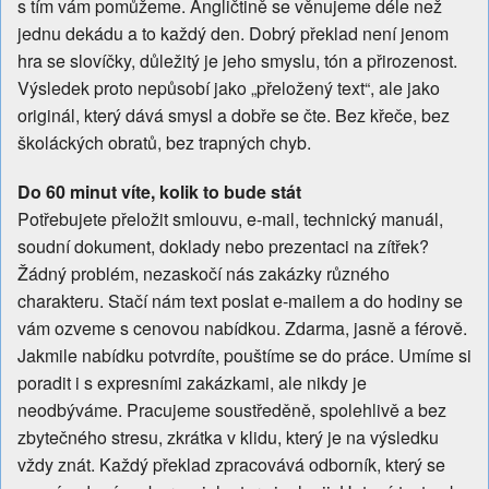
s tím vám pomůžeme. Angličtině se věnujeme déle než
jednu dekádu a to každý den. Dobrý překlad není jenom
hra se slovíčky, důležitý je jeho smyslu, tón a přirozenost.
Výsledek proto nepůsobí jako „přeložený text“, ale jako
originál, který dává smysl a dobře se čte. Bez křeče, bez
školáckých obratů, bez trapných chyb.
Do 60 minut víte, kolik to bude stát
Potřebujete přeložit smlouvu, e-mail, technický manuál,
soudní dokument, doklady nebo prezentaci na zítřek?
Žádný problém, nezaskočí nás zakázky různého
charakteru. Stačí nám text poslat e-mailem a do hodiny se
vám ozveme s cenovou nabídkou. Zdarma, jasně a férově.
Jakmile nabídku potvrdíte, pouštíme se do práce. Umíme si
poradit i s expresními zakázkami, ale nikdy je
neodbýváme. Pracujeme soustředěně, spolehlivě a bez
zbytečného stresu, zkrátka v klidu, který je na výsledku
vždy znát. Každý překlad zpracovává odborník, který se