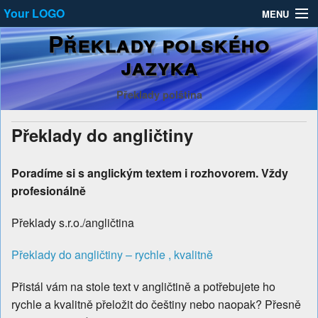
Your LOGO
MENU
Překlady polského
Ceník
jazyka
PolskyJazyk.com
Překlady polština
Překlady do angličtiny
Překlady do angličtiny
Reference
Poradíme si s anglickým textem i rozhovorem. Vždy
profesionálně
Překlady s.r.o./angličtina
Překlady do angličtiny – rychle , kvalitně
Přistál vám na stole text v angličtině a potřebujete ho
rychle a kvalitně přeložit do češtiny nebo naopak? Přesně