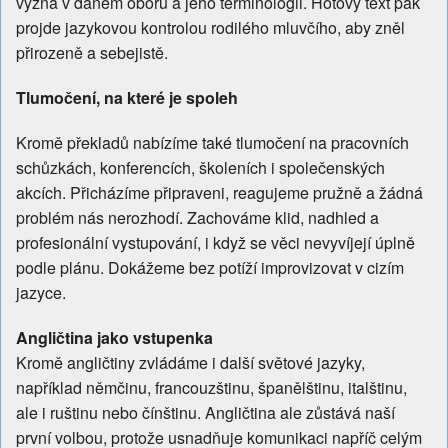
vyzná v daném oboru a jeho terminologii. Hotový text pak
projde jazykovou kontrolou rodilého mluvčího, aby zněl
přirozeně a sebejistě.
Tlumočení, na které je spoleh
Kromě překladů nabízíme také tlumočení na pracovních
schůzkách, konferencích, školeních i společenských
akcích. Přicházíme připraveni, reagujeme pružně a žádná
problém nás nerozhodí. Zachováme klid, nadhled a
profesionální vystupování, i když se věci nevyvíjejí úplně
podle plánu. Dokážeme bez potíží improvizovat v cizím
jazyce.
Angličtina jako vstupenka
Kromě angličtiny zvládáme i další světové jazyky,
například němčinu, francouzštinu, španělštinu, italštinu,
ale i ruštinu nebo čínštinu. Angličtina ale zůstává naší
první volbou, protože usnadňuje komunikaci napříč celým